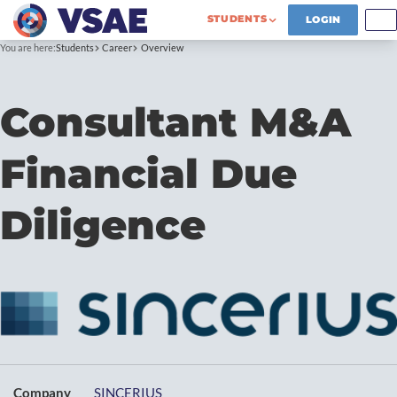
STUDENTS
LOGIN
You are here:
Students
Career
Overview
Consultant M&A
Financial Due
Diligence
Company
SINCERIUS