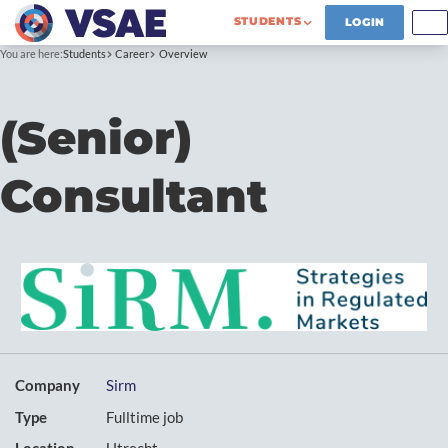
STUDENTS
LOGIN
You are here:
Students
Career
Overview
(Senior)
Consultant
Company
Sirm
Type
Fulltime job