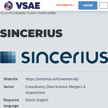
STUDENTS
LOGIN
You are here:
Students
Career
Partner profiles
SINCERIUS
Website
https://sincerius.nl/nl/werken-bij/
Sector
Consultancy, Data Science, Mergers &
Acquisitions
Required
Dutch, English
language