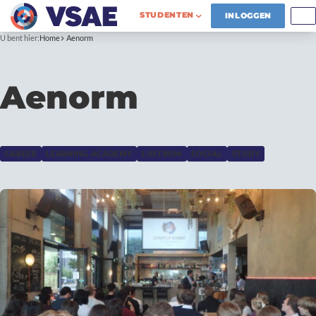
STUDENTEN
INLOGGEN
U bent hier:
Home
Aenorm
Aenorm
CAREER
LEARNING ACADEMY
LUSTRUM
SOCIAL
STUDY