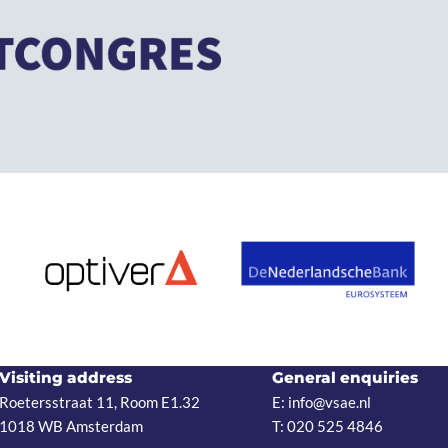
Visiting address
General enquiries
Roetersstraat 11, Room E1.32
E: info@vsae.nl
1018 WB Amsterdam
T: 020 525 4846