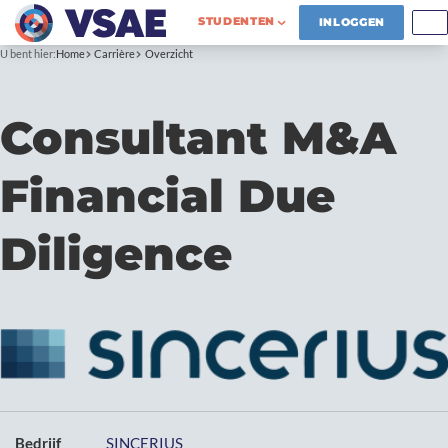
STUDENTEN
INLOGGEN
U bent hier:
Home
Carrière
Overzicht
Consultant M&A
Financial Due
Diligence
Bedrijf
SINCERIUS