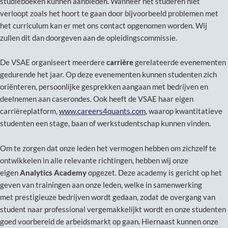
studieboeken kunnen aanbieden. Wanneer het studeren niet
verloopt zoals het hoort te gaan door bijvoorbeeld problemen met
het curriculum kan er met ons contact opgenomen worden. Wij
zullen dit dan doorgeven aan de opleidingscommissie.
De VSAE organiseert meerdere
carrière
gerelateerde
evenementen
gedurende het jaar. Op deze evenementen kunnen studenten zich
oriënteren, persoonlijke gesprekken aangaan met bedrijven en
deelnemen aan caserondes. Ook heeft de VSAE haar eigen
carrièreplatform,
www.careers4quants.com
, waarop kwantitatieve
studenten een stage, baan of werkstudentschap kunnen vinden.
Om te zorgen dat onze leden het vermogen hebben om zichzelf te
ontwikkelen in alle relevante richtingen, hebben wij onze
eigen
Analytics Academy
opgezet. Deze academy is gericht op het
geven van trainingen aan onze leden, welke in samenwerking
met prestigieuze bedrijven wordt gedaan, zodat de overgang van
student naar professional vergemakkelijkt wordt en onze studenten
goed voorbereid de arbeidsmarkt op gaan. Hiernaast kunnen onze