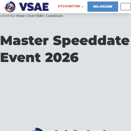
STUDENTEN
INLOGGEN
U bent hier:
Home
Over VSAE
Commissies
Master Speeddate
Event 2026