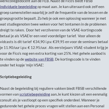
werkcollegedocent aan de FEB. Naast de Fico's biedt FBSB
individuele begeleiding
op maat aan. Je kan uiteraard ook zelf een
groep samenstellen waarbij je zelf de frequentie van de lessen en de
groepsgrootte bepaalt. Zo heb je ook een oplossing wanneer je met
wat studiegenoten twee weken voor het tentamen in de problemen
dreigt te raken. Door het verzilveren van de VSAE-kortingscode
betaal je als VSAE'er een veel voordeliger tarief. Voor alleen de
vidcasts is dit tarief €34,90 i.p.v. €39,95 en voor de seminars betaal
je 11.90/uur i.p.v. € 12.95/uur. Als eerstejaars VSAE-student krijg je
voor de Fico’s nog een extra korting van 25%. Het gehele aanbod is
te vinden op de
website van FBSB
. De kortingscode is te vinden
onder het kopje 'mijn VSAE'.
Scriptiebegeleiding
Naast de begeleiding bij reguliere vakken biedt FBSB verschillende
vormen van
scriptiebegeleiding
aan.Je kunt kiezen uit een eenmalig
consult als je vastloopt op een specifiek onderdeel. Wanneer je
gedurende het gehele proces vragen wilt stellen aan een Personal